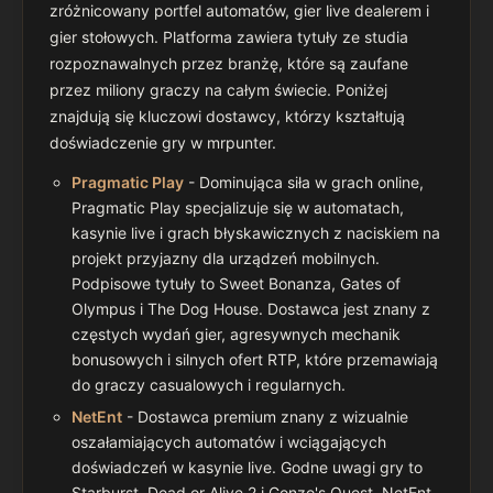
zróżnicowany portfel automatów, gier live dealerem i
gier stołowych. Platforma zawiera tytuły ze studia
rozpoznawalnych przez branżę, które są zaufane
przez miliony graczy na całym świecie. Poniżej
znajdują się kluczowi dostawcy, którzy kształtują
doświadczenie gry w mrpunter.
Pragmatic Play
- Dominująca siła w grach online,
Pragmatic Play specjalizuje się w automatach,
kasynie live i grach błyskawicznych z naciskiem na
projekt przyjazny dla urządzeń mobilnych.
Podpisowe tytuły to Sweet Bonanza, Gates of
Olympus i The Dog House. Dostawca jest znany z
częstych wydań gier, agresywnych mechanik
bonusowych i silnych ofert RTP, które przemawiają
do graczy casualowych i regularnych.
NetEnt
- Dostawca premium znany z wizualnie
oszałamiających automatów i wciągających
doświadczeń w kasynie live. Godne uwagi gry to
Starburst, Dead or Alive 2 i Gonzo's Quest. NetEnt