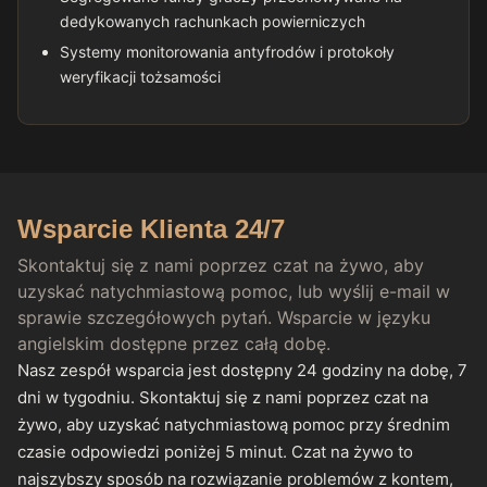
dedykowanych rachunkach powierniczych
Systemy monitorowania antyfrodów i protokoły
weryfikacji tożsamości
Wsparcie Klienta 24/7
Skontaktuj się z nami poprzez czat na żywo, aby
uzyskać natychmiastową pomoc, lub wyślij e-mail w
sprawie szczegółowych pytań. Wsparcie w języku
angielskim dostępne przez całą dobę.
Nasz zespół wsparcia jest dostępny 24 godziny na dobę, 7
dni w tygodniu. Skontaktuj się z nami poprzez czat na
żywo, aby uzyskać natychmiastową pomoc przy średnim
czasie odpowiedzi poniżej 5 minut. Czat na żywo to
najszybszy sposób na rozwiązanie problemów z kontem,