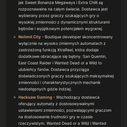
jak Sweet Bonanza Megaways i Extra Chilli są
rozpoznawalne na całym świecie. Dostawca jest
wybierany przez graczy szukających gry o
wysokiej zmienności z dynamicznymi strukturami
bębnów i wyjątkowym potencjałem wygranej.
Nolimit City
- Boutique developer skoncentrowany
wyłącznie na wysoko zmiennych automatach z
zastrzeżoną funkcją XtraReel, która dodaje
dodatkowe obracające się bębny. San Quentin,
East Coast Raider i Wanted Dead or a Wild to
ulubieńcy fanów. Dostawca przyciąga
doświadczonych graczy szukających maksymalnej
zmienności i charakterystycznych mechanik
niedostępnych gdzie indziej.
Hacksaw Gaming
- Wschodzący dostawca
oferujący automaty z dostosowywalnymi
ustawieniami zmienności, pozwalającymi graczom
na dostosowanie trudności gry w czasie
rzeczywistym. Wanted Dead or a Wild i Wanted