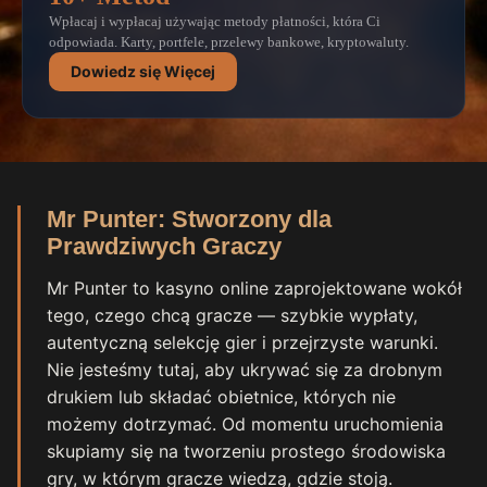
Wpłacaj i wypłacaj używając metody płatności, która Ci
odpowiada. Karty, portfele, przelewy bankowe, kryptowaluty.
Dowiedz się Więcej
Mr Punter: Stworzony dla
Prawdziwych Graczy
Mr Punter to kasyno online zaprojektowane wokół
tego, czego chcą gracze — szybkie wypłaty,
autentyczną selekcję gier i przejrzyste warunki.
Nie jesteśmy tutaj, aby ukrywać się za drobnym
drukiem lub składać obietnice, których nie
możemy dotrzymać. Od momentu uruchomienia
skupiamy się na tworzeniu prostego środowiska
gry, w którym gracze wiedzą, gdzie stoją.