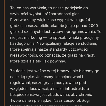
To, co nas wyróżnia, to nasze podejście do
szybkości wypłat i różnorodności gier.
Przetwarzamy większość wypłat w ciągu 24
godzin, a nasza biblioteka obejmuje ponad 2000
gier od uznanych dostawców oprogramowania. To
nie jest marketing — to sposób, w jaki pracujemy
każdego dnia. Nawiązaliśmy relacje ze studiami,
które spełniają nasze standardy uczciwości i
niezawodności, co oznacza, że grasz na grach,
które działają tak, jak powinny.
Zaufanie jest ważne w tej branży i nie bieremy go
na lekką rękę. Jesteśmy licencjonowani i
regulowani, nasze gry są audytowane pod
względem losowości, a nasza infrastruktura
bezpieczeństwa jest zbudowana, aby chronić
Twoje dane i pieniądze. Nasz zespół obsługi